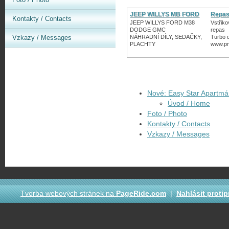
JEEP WILLYS MB FORD
Repas
Kontakty / Contacts
GPW
Turbo
JEEP WILLYS FORD M38
Vstřiko
DODGE GMC
repas
Vzkazy / Messages
NÁHRADNÍ DÍLY, SEDAČKY,
Turbo d
PLACHTY
www.p
Nové: Easy Star Apartm
Úvod / Home
Foto / Photo
Kontakty / Contacts
Vzkazy / Messages
Tvorba webových stránek na
PageRide.com
|
Nahlásit proti